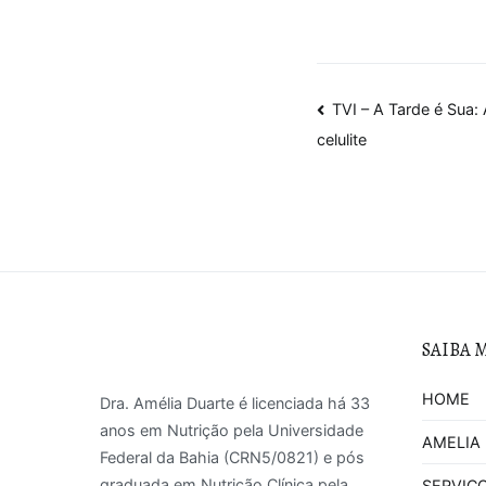
Navegaçã
TVI – A Tarde é Sua
celulite
de
Post
SAIBA 
HOME
Dra. Amélia Duarte é licenciada há 33
anos em Nutrição pela Universidade
AMELIA
Federal da Bahia (CRN5/0821) e pós
graduada em Nutrição Clínica pela
SERVIC