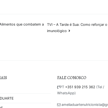
o
: Alimentos que combatem a
TVI – A Tarde é Sua: Como reforçar 
imunológico
MAIS
FALE CONOSCO
PT
+351 939 215 362
(Tel /
WhatsApp)
 DUARTE
ameliaduartenutricionista@g
OS