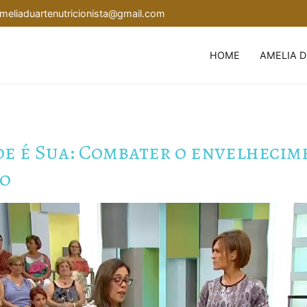
meliaduartenutricionista@gmail.com
HOME
AMELIA 
rde é Sua: Combater o envelhecim
ão